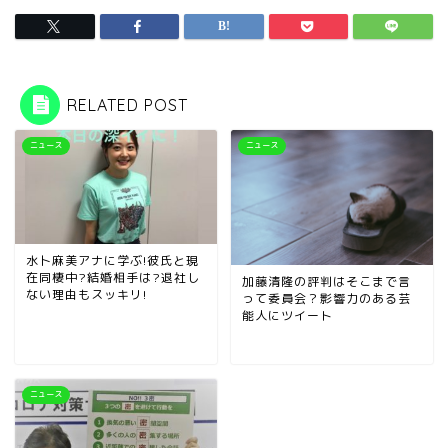
RELATED POST
ニュース
ニュース
水卜麻美アナに学ぶ!彼氏と現
在同棲中?結婚相手は?退社し
加藤清隆の評判はそこまで言
ない理由もスッキリ!
って委員会？影響力のある芸
能人にツイート
ニュース